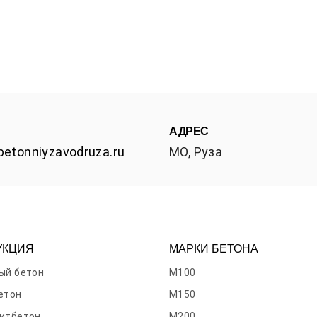
АДРЕС
betonniyzavodruza.ru
МО, Руза
УКЦИЯ
МАРКИ БЕТОНА
ый бетон
М100
етон
М150
итбетон
М200