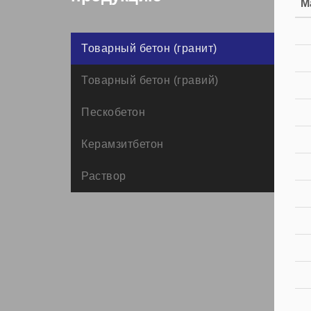
М
Товарный бетон (гранит)
Товарный бетон (гравий)
Пескобетон
Керамзитбетон
Раствор