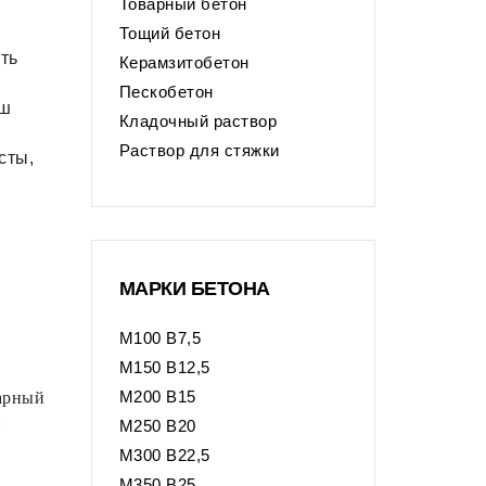
Товарный бетон
Тощий бетон
ть
Керамзитобетон
Пескобетон
аш
Кладочный раствор
Раствор для стяжки
сты,
МАРКИ БЕТОНА
М100 В7,5
М150 В12,5
варный
М200 В15
и
М250 В20
М300 В22,5
М350 В25