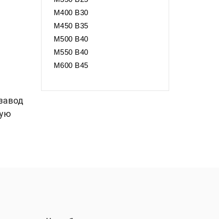
М400 В30
М450 В35
М500 В40
М550 В40
М600 В45
 завод
вую